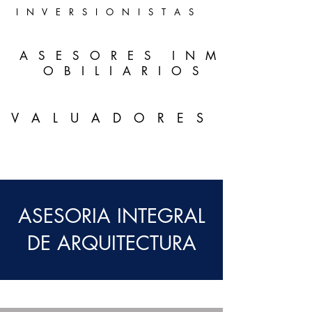
I N V E R S I O N I S T A S
A S E S O R E S I N M
O B I L I A R I O S
V A L U A D O R E S
ASESORIA INTEGRAL
DE ARQUITECTURA